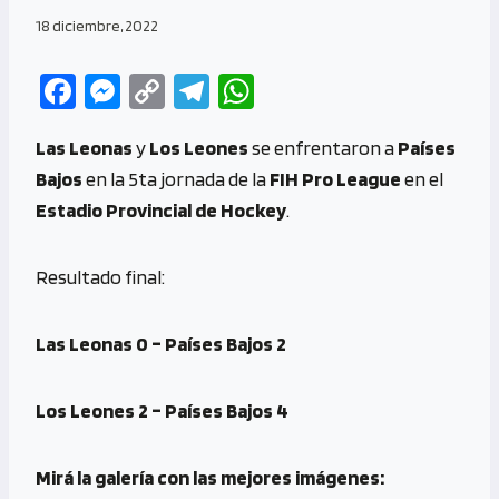
18 diciembre, 2022
Fa
M
C
Te
W
ce
es
o
le
h
Las Leonas
y
Los Leones
se enfrentaron a
Países
b
se
py
gr
at
Bajos
en la 5ta jornada de la
FIH Pro League
en el
o
n
Li
a
s
Estadio Provincial de Hockey
.
o
g
n
m
A
k
er
k
p
Resultado final:
p
Las Leonas 0 – Países Bajos 2
Los Leones 2 – Países Bajos 4
Mirá la galería con las mejores imágenes: