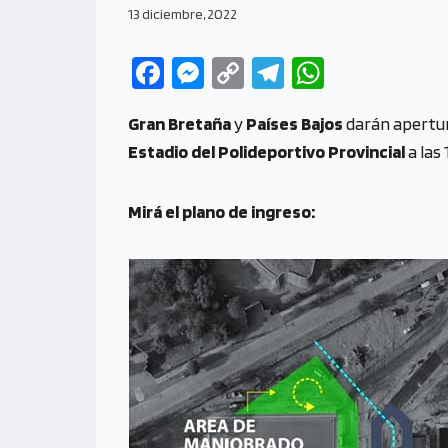
13 diciembre, 2022
Fa
M
C
Te
W
ce
es
o
le
h
Gran Bretaña
y
Países Bajos
darán apertur
b
se
py
gr
at
Estadio del Polideportivo Provincial
a las 
o
n
Li
a
s
o
g
n
m
A
Mirá el plano de ingreso:
k
er
k
p
p