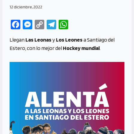
12 diciembre, 2022
Fa
M
C
Te
W
ce
es
o
le
h
Llegan
Las Leonas
y
Los Leones
a Santiago del
b
se
py
gr
at
Estero, con lo mejor del
Hockey mundial
.
o
n
Li
a
s
o
g
n
m
A
k
er
k
p
p