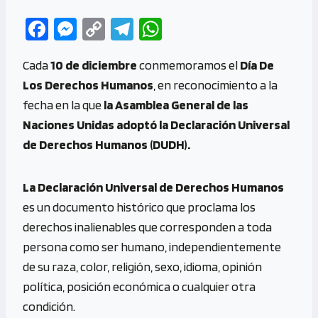
Fa
M
C
Te
W
ce
es
o
le
h
Cada
10 de diciembre
conmemoramos el
Día De
b
se
py
gr
at
Los Derechos Humanos
, en reconocimiento a la
o
n
Li
a
s
fecha en la que
la Asamblea General de las
o
g
n
m
A
Naciones Unidas adoptó la Declaración Universal
k
er
k
p
de Derechos Humanos (DUDH).
p
La Declaración Universal de Derechos Humanos
es un documento histórico que proclama los
derechos inalienables que corresponden a toda
persona como ser humano, independientemente
de su raza, color, religión, sexo, idioma, opinión
política, posición económica o cualquier otra
condición.