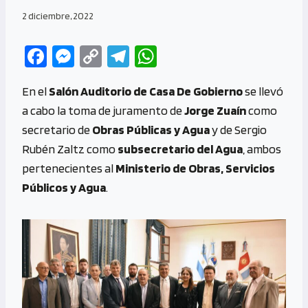
2 diciembre, 2022
Fa
M
C
Te
W
ce
es
o
le
h
En el
Salón Auditorio de Casa De Gobierno
se llevó
b
se
py
gr
at
a cabo la toma de juramento de
Jorge Zuaín
como
o
n
Li
a
s
secretario de
Obras Públicas y Agua
y de Sergio
o
g
n
m
A
Rubén Zaltz como
subsecretario del Agua
, ambos
k
er
k
p
pertenecientes al
Ministerio de Obras, Servicios
p
Públicos y Agua
.