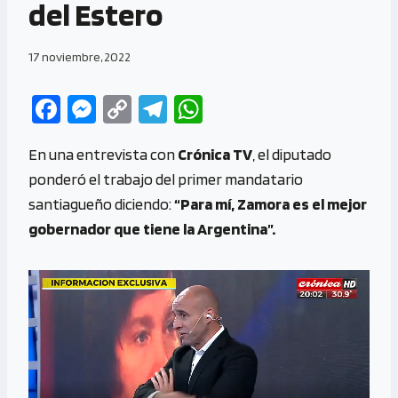
del Estero
17 noviembre, 2022
Fa
M
C
Te
W
ce
es
o
le
h
En una entrevista con
Crónica TV
, el diputado
b
se
py
gr
at
ponderó el trabajo del primer mandatario
o
n
Li
a
s
santiagueño diciendo:
“Para mí, Zamora es el mejor
o
g
n
m
A
gobernador que tiene la Argentina”.
k
er
k
p
p