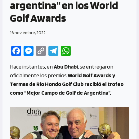
argentina” en los World
Golf Awards
16 noviembre, 2022
Fa
M
C
Te
W
ce
es
o
le
h
Hace instantes, en
Abu Dhabi
, se entregaron
b
se
py
gr
at
oficialmente los premios
World Golf Awards y
o
n
Li
a
s
Termas de Río Hondo Golf Club recibió el trofeo
o
g
n
m
A
como “Mejor Campo de Golf de Argentina”.
k
er
k
p
p