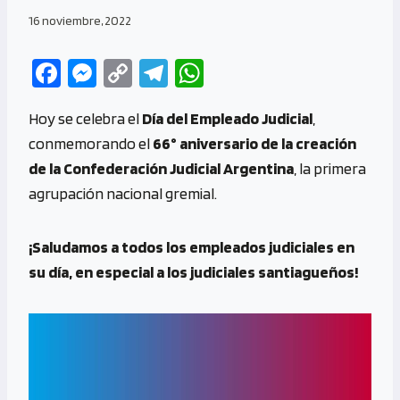
16 noviembre, 2022
Fa
M
C
Te
W
ce
es
o
le
h
Hoy se celebra el
Día del Empleado Judicial
,
b
se
py
gr
at
conmemorando el
66° aniversario de la creación
o
n
Li
a
s
de la Confederación Judicial Argentina
, la primera
o
g
n
m
A
agrupación nacional gremial.
k
er
k
p
p
¡Saludamos a todos los empleados judiciales en
su día, en especial a los judiciales santiagueños!