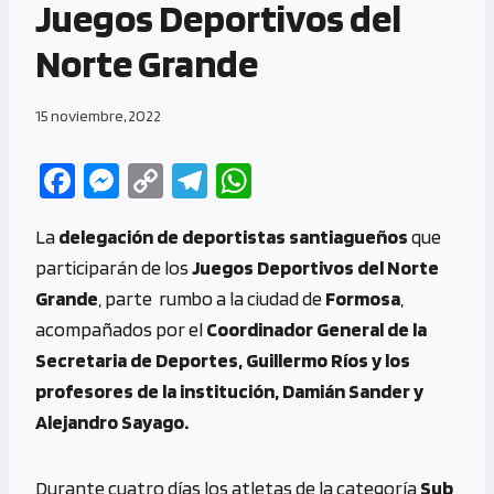
Juegos Deportivos del
Norte Grande
15 noviembre, 2022
Fa
M
C
Te
W
ce
es
o
le
h
La
delegación de deportistas santiagueños
que
b
se
py
gr
at
participarán de los
Juegos Deportivos del Norte
o
n
Li
a
s
Grande
, parte rumbo a la ciudad de
Formosa
,
o
g
n
m
A
acompañados por el
Coordinador General de la
k
er
k
p
Secretaria de Deportes, Guillermo Ríos y los
p
profesores de la institución, Damián Sander y
Alejandro Sayago.
Durante cuatro días los atletas de la categoría
Sub