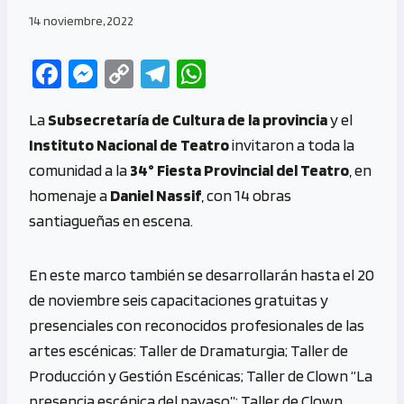
14 noviembre, 2022
Fa
M
C
Te
W
ce
es
o
le
h
La
Subsecretaría de Cultura de la provincia
y el
b
se
py
gr
at
Instituto Nacional de Teatro
invitaron a toda la
o
n
Li
a
s
comunidad a la
34° Fiesta Provincial del Teatro
, en
o
g
n
m
A
homenaje a
Daniel Nassif
, con 14 obras
k
er
k
p
santiagueñas en escena.
p
En este marco también se desarrollarán hasta el 20
de noviembre seis capacitaciones gratuitas y
presenciales con reconocidos profesionales de las
artes escénicas: Taller de Dramaturgia; Taller de
Producción y Gestión Escénicas; Taller de Clown “La
presencia escénica del payaso”; Taller de Clown