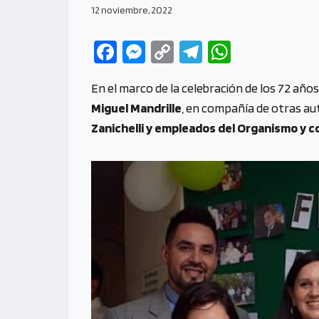
12 noviembre, 2022
Fa
M
C
Te
W
ce
es
o
le
h
En el marco de la celebración de los 72 años
b
se
py
gr
at
Miguel Mandrille
, en compañía de otras au
o
n
Li
a
s
Zanichelli y empleados del Organismo y c
o
g
n
m
A
k
er
k
p
p