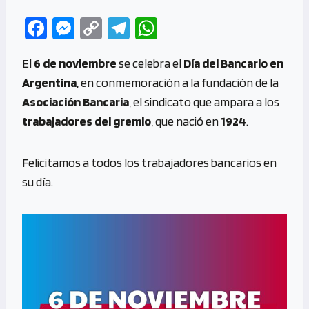
Fa
M
C
Te
W
ce
es
o
le
h
El
6 de noviembre
se celebra el
Día del Bancario en
b
se
py
gr
at
Argentina
, en conmemoración a la fundación de la
o
n
Li
a
s
Asociación Bancaria
, el sindicato que ampara a los
o
g
n
m
A
trabajadores del gremio
, que nació en
1924
.
k
er
k
p
p
Felicitamos a todos los trabajadores bancarios en
su día.