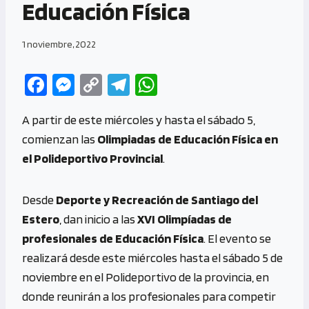
Educación Física
1 noviembre, 2022
Fa
M
C
Te
W
ce
es
o
le
h
A partir de este miércoles y hasta el sábado 5,
b
se
py
gr
at
comienzan las
Olimpiadas de Educación Física en
o
n
Li
a
s
el Polideportivo Provincial
.
o
g
n
m
A
k
er
k
p
Desde
Deporte y Recreación de Santiago del
p
Estero
, dan inicio a las
XVI Olimpíadas de
profesionales de Educación Física
. El evento se
realizará desde este miércoles hasta el sábado 5 de
noviembre en el Polideportivo de la provincia, en
donde reunirán a los profesionales para competir