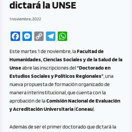
dictará la UNSE
1 noviembre, 2022
Fa
M
C
Te
W
ce
es
o
le
h
Este martes 1 de noviembre, la
Facultad de
b
se
py
gr
at
Humanidades, Ciencias Sociales y de la Salud de la
o
n
Li
a
s
Unse
abre las inscripciones del
“Doctorado en
o
g
n
m
A
Estudios Sociales y Políticos Regionales”
, una
k
er
k
p
nueva propuesta de formación organizado de
p
manera interinstitucional, que cuenta con la
aprobación de la
Comisión Nacional de Evaluación
y Acreditación Universitaria
(
Coneau
).
Además de ser el primer doctorado que dictará la