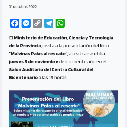
31 octubre, 2022
Fa
M
C
Te
W
ce
es
o
le
h
El
Ministerio de Educación
,
Ciencia y Tecnología
b
se
py
gr
at
de la Provincia
, invita a la presentación del libro
o
n
Li
a
s
“
Malvinas Palas al rescate
”, a realizarse el día
o
g
n
m
A
jueves 3 de noviembre
del corriente año en el
k
er
k
p
Salón Auditorio del Centro Cultural del
p
Bicentenario
a las 19 horas.