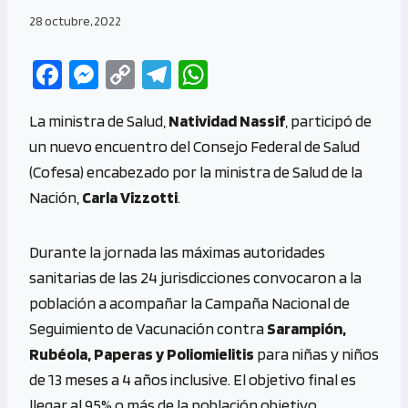
28 octubre, 2022
Fa
M
C
Te
W
ce
es
o
le
h
La ministra de Salud,
Natividad Nassif
, participó de
b
se
py
gr
at
un nuevo encuentro del Consejo Federal de Salud
o
n
Li
a
s
(Cofesa) encabezado por la ministra de Salud de la
o
g
n
m
A
Nación,
Carla Vizzotti
.
k
er
k
p
p
Durante la jornada las máximas autoridades
sanitarias de las 24 jurisdicciones convocaron a la
población a acompañar la Campaña Nacional de
Seguimiento de Vacunación contra
Sarampión,
Rubéola, Paperas y Poliomielitis
para niñas y niños
de 13 meses a 4 años inclusive. El objetivo final es
llegar al 95% o más de la población objetivo.