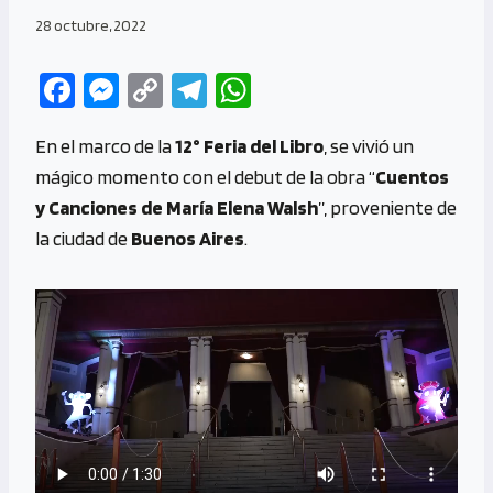
28 octubre, 2022
Fa
M
C
Te
W
ce
es
o
le
h
En el marco de la
12° Feria del Libro
, se vivió un
b
se
py
gr
at
mágico momento con el debut de la obra “
Cuentos
o
n
Li
a
s
y Canciones de María Elena Walsh
”, proveniente de
o
g
n
m
A
la ciudad de
Buenos Aires
.
k
er
k
p
p