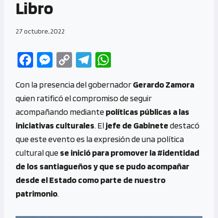
Libro
27 octubre, 2022
Fa
M
C
Te
W
ce
es
o
le
h
Con la presencia del gobernador
Gerardo Zamora
b
se
py
gr
at
quien ratificó el compromiso de seguir
o
n
Li
a
s
acompañando mediante
políticas públicas a las
o
g
n
m
A
iniciativas culturales
. El
jefe de Gabinete
destacó
k
er
k
p
que este evento es la expresión de una política
p
cultural que
se inició para promover la #identidad
de los santiagueños y que se pudo acompañar
desde el Estado como parte de nuestro
patrimonio
.