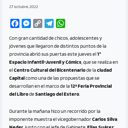
27 octubre, 2022
Fa
M
C
Te
W
ce
es
o
le
h
Con gran cantidad de chicos, adolescentes y
b
se
py
gr
at
jóvenes que llegaron de distintos puntos de la
o
n
Li
a
s
provincia abrió sus puertas este jueves el
1°
o
g
n
m
A
Espacio Infantil-Juvenil y Cómics
, que se realiza en
k
er
k
p
el
Centro Cultural del Bicentenario
de la
ciudad
p
Capital
como una de las propuestas que se
desarrollan en el marco de la
12ª Feria Provincial
del Libro
de
Santiago del Estero
.
Durante la mañana hizo un recorrido por la
imponente muestra el vicegobernador
Carlos Silva
Neder
, junto con el jefe de Gabinete,
Elías Suárez
;