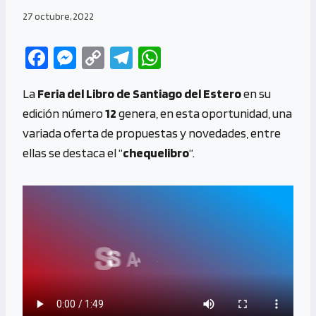
27 octubre, 2022
Fa
M
C
Te
W
ce
es
o
le
h
La
Feria del Libro de Santiago del Estero
en su
b
se
py
gr
at
edición número
12
genera, en esta oportunidad, una
o
n
Li
a
s
variada oferta de propuestas y novedades, entre
o
g
n
m
A
ellas se destaca el “
chequelibro
“.
k
er
k
p
p