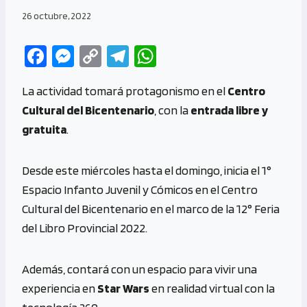
26 octubre, 2022
Fa
M
C
Te
W
ce
es
o
le
h
La actividad tomará protagonismo en el
Centro
b
se
py
gr
at
Cultural del Bicentenario
, con la
entrada libre y
o
n
Li
a
s
gratuita
.
o
g
n
m
A
k
er
k
p
Desde este miércoles hasta el domingo, inicia el 1°
p
Espacio Infanto Juvenil y Cómicos en el Centro
Cultural del Bicentenario en el marco de la 12° Feria
del Libro Provincial 2022.
Además, contará con un espacio para vivir una
experiencia en
Star Wars
en realidad virtual con la