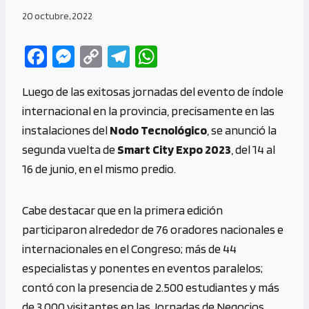
20 octubre, 2022
Fa
M
C
Te
W
ce
es
o
le
h
Luego de las exitosas jornadas del evento de índole
b
se
py
gr
at
internacional en la provincia, precisamente en las
o
n
Li
a
s
instalaciones del
Nodo Tecnológico
, se anunció la
o
g
n
m
A
segunda vuelta de
Smart City Expo 2023
, del 14 al
k
er
k
p
16 de junio, en el mismo predio.
p
Cabe destacar que en la primera edición
participaron alrededor de 76 oradores nacionales e
internacionales en el Congreso; más de 44
especialistas y ponentes en eventos paralelos;
contó con la presencia de 2.500 estudiantes y más
de 3.000 visitantes en las Jornadas de Negocios.