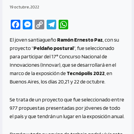
19 octubre, 2022
Fa
M
C
Te
W
ce
es
o
le
h
El joven santiagueño
Ramón Ernesto Paz
, con su
b
se
py
gr
at
proyecto “
Peldaño postural
”, fue seleccionado
o
n
Li
a
s
para participar del 17° Concurso Nacional de
o
g
n
m
A
Innovaciones (Innovar), que se desarrollará en el
k
er
k
p
marco de la exposición de
Tecnópolis 2022
, en
p
Buenos Aires, los días 20,21 y 22 de octubre.
Se trata de un proyecto que fue seleccionado entre
977 propuestas presentadas por jóvenes de todo
el país y que tendrán un lugar en la exposición anual.