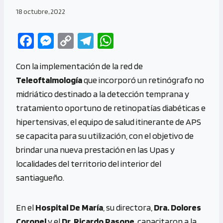
18 octubre, 2022
Fa
M
C
Te
W
ce
es
o
le
h
Con la implementación de la red de
b
se
py
gr
at
Teleoftalmología
que incorporó un retinógrafo no
o
n
Li
a
s
midriático destinado a la detección temprana y
o
g
n
m
A
tratamiento oportuno de retinopatías diabéticas e
k
er
k
p
hipertensivas, el equipo de salud itinerante de APS
p
se capacita para su utilización, con el objetivo de
brindar una nueva prestación en las Upas y
localidades del territorio del interior del
santiagueño.
En el
Hospital De María
, su directora,
Dra. Dolores
Coronel
y el
Dr. Ricardo Pasone
, capacitaron a la