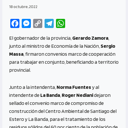
18 octubre, 2022
Fa
M
C
Te
W
ce
es
o
le
h
El gobernador de la provincia,
Gerardo Zamora
,
b
se
py
gr
at
junto al ministro de Economía de la Nación,
Sergio
o
n
Li
a
s
Massa
, firmaron convenios marco de cooperación
o
g
n
m
A
para trabajar en conjunto, beneficiando a territorio
k
er
k
p
provincial.
p
Junto a la intendenta,
Norma Fuentes
y al
intendente de
La Banda
,
Roger Nediani
dejaron
sellado el convenio marco de compromiso de
construcción del Centro Ambiental de Santiago del
Estero y La Banda, para el tratamiento de los
residuos sólidos del 60 por ciento de la población de