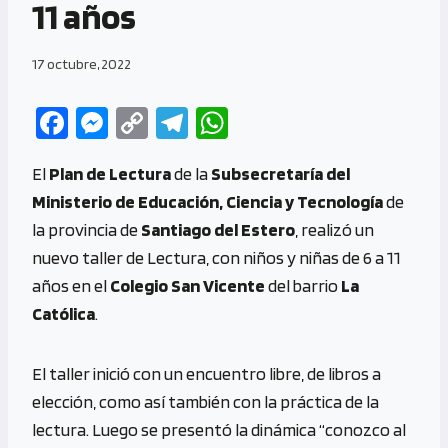
11 años
17 octubre, 2022
Fa
M
C
Te
W
ce
es
o
le
h
El
Plan de Lectura
de la
Subsecretaría del
b
se
py
gr
at
Ministerio de Educación, Ciencia y Tecnología
de
o
n
Li
a
s
la provincia de
Santiago del Estero
, realizó un
o
g
n
m
A
nuevo taller de Lectura, con niños y niñas de 6 a 11
k
er
k
p
años en el
Colegio San Vicente
del barrio
La
p
Católica
.
El taller inició con un encuentro libre, de libros a
elección, como así también con la práctica de la
lectura. Luego se presentó la dinámica “conozco al