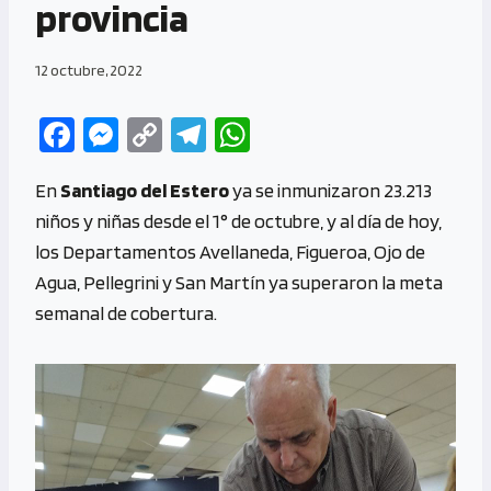
provincia
12 octubre, 2022
Fa
M
C
Te
W
ce
es
o
le
h
En
Santiago del Estero
ya se inmunizaron 23.213
b
se
py
gr
at
niños y niñas desde el 1° de octubre, y al día de hoy,
o
n
Li
a
s
los Departamentos Avellaneda, Figueroa, Ojo de
o
g
n
m
A
Agua, Pellegrini y San Martín ya superaron la meta
k
er
k
p
semanal de cobertura.
p