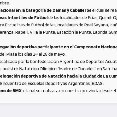
embre.
nacional en la Categoría de Damas y Caballeros
el cual se re
as Infantiles de Fútbol
de las localidades de Frías, Quimili,
a Escuelitas de Futbol de las localidades de Real Sayana, Ica
eranza, Rapelli, Villa la Punta, Estación la Punta, Laprida, S
legación deportiva participante en el Campeonato Naciona
el Plata los días 24 al 28 de mayo.
scalizado por la Confederación Argentina de Deportes Acuáti
e nuestro Natatorio Olímpico “Madre de Ciudades” en San Jua
elegación deportiva de Natación hacia la Ciudad de La Cu
el Encuentro de Escuelas Deportivas Argentinas (EDAS).
ano de BMX,
el cual se realizara en nuestra provincia desde el