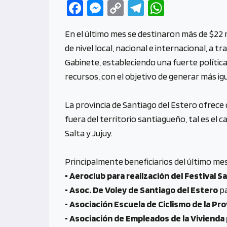
Fa
M
C
Te
W
ce
es
o
le
h
En el último mes se destinaron más de $22 
b
se
py
gr
at
de nivel local, nacional e internacional, a 
o
n
Li
a
s
Gabinete, estableciendo una fuerte políti
o
g
n
m
A
recursos, con el objetivo de generar más igu
k
er
k
p
p
La provincia de Santiago del Estero ofrece
fuera del territorio santiagueño, tal es el 
Salta y Jujuy.
Principalmente beneficiarios del último mes
• Aeroclub para realización del Festival S
• Asoc. De Voley de Santiago del Estero
pa
• Asociación Escuela de Ciclismo de la Pro
• Asociación de Empleados de la Vivienda 