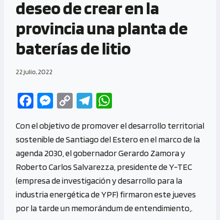
deseo de crear en la
provincia una planta de
baterías de litio
22 julio, 2022
Fa
M
C
Te
W
ce
es
o
le
h
Con el objetivo de promover el desarrollo territorial
b
se
py
gr
at
sostenible de Santiago del Estero en el marco de la
o
n
Li
a
s
agenda 2030, el gobernador Gerardo Zamora y
o
g
n
m
A
Roberto Carlos Salvarezza, presidente de Y-TEC
k
er
k
p
(empresa de investigación y desarrollo para la
p
industria energética de YPF) firmaron este jueves
por la tarde un memorándum de entendimiento,.